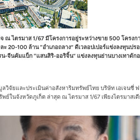
รวจ ณ ไตรมาส 1/67 มีโครงการอยู่ระหว่างขาย 500 โครงก
งละ 20-100 ล้าน “อำเภอถลาง” ดีเวลอปเปอร์แข่งลงทุนปรอทแต
เครน-จีนคัมแบ็ก “แสนสิริ-ออริจิ้น” แข่งลงทุนย่านบางเทาด
ิจัยและประเมินค่าอสังหาริมทรัพย์ไทย บริษัท เอเจนซี่ ฟ
พย์ในจังหวัดภูเก็ต ล่าสุด ณ ไตรมาส 1/67 เพียงไตรมาสเ