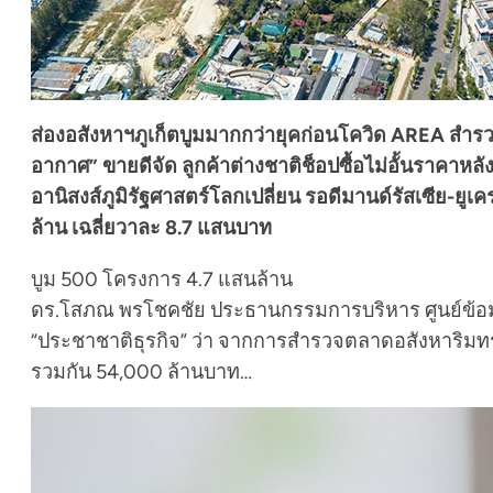
ส่องอสังหาฯภูเก็ตบูมมากกว่ายุคก่อนโควิด AREA สำ
อากาศ” ขายดีจัด ลูกค้าต่างชาติช็อปซื้อไม่อั้นราคาหลั
อานิสงส์ภูมิรัฐศาสตร์โลกเปลี่ยน รอดีมานด์รัสเซีย-ยู
ล้าน เฉลี่ยวาละ 8.7 แสนบาท
บูม 500 โครงการ 4.7 แสนล้าน
ดร.โสภณ พรโชคชัย ประธานกรรมการบริหาร ศูนย์ข้อมูลว
“ประชาชาติธุรกิจ” ว่า จากการสำรวจตลาดอสังหาริมทรั
รวมกัน 54,000 ล้านบาท…