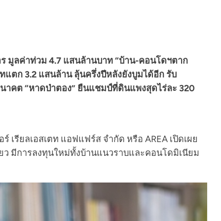
าร มูลค่าท่วม 4.7 แสนล้านบาท “บ้าน-คอนโดฯตาก
ก 3.2 แสนล้าน ลุ้นครึ่งปีหลังยังบูมได้อีก รับ
ักอนาคต “หาดป่าตอง” ยืนแชมป์ที่ดินแพงสุดไร่ละ 320
อร์ เรียลเอสเตท แอฟแฟร์ส จำกัด หรือ AREA เปิดเผย
ดียว มีการลงทุนใหม่ทั้งบ้านแนวราบและคอนโดมิเนียม