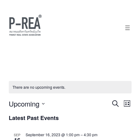
There are no upcoming events.
Upcoming
Events
Eve
Search
List
Select
Vie
Search
Latest Past Events
date.
Nav
and
September 16, 2023 @ 1:00 pm
–
4:30 pm
SEP