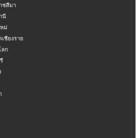
าชสีมา
านี
หม่
ดเชียงราย
โลก
รี
ง
า