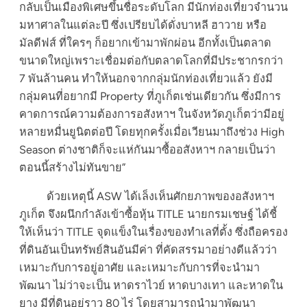
กลับเป็นเมืองพิเศษขึ้นชื่อระดับโลก มีนักท่องเที่ยวจำนวน
มหาศาลในแต่ละปี ซึ่งเปรียบได้ดั่งบาหลี ฮาวาย หรือ
มัลดีฟส์ ที่ใครๆ ก็อยากเข้ามาพักผ่อน อีกทั้งเป็นตลาด
ขนาดใหญ่เพราะเชื่อมต่อกับตลาดโลกที่มีประชากรกว่า
7 พันล้านคน ทำให้นอกจากกลุ่มนักท่องเที่ยวแล้ว ยังมี
กลุ่มคนที่อยากมี Property ที่ภูเก็ตเช่นเดียวกัน ซึ่งมีการ
คาดการณ์ความต้องการอสังหาฯ ในจังหวัดภูเก็ตว่ามีอยู่
หลายหมื่นยูนิตต่อปี โดยทุกครั้งเมื่อเวียนมาถึงช่วง High
Season ต่างชาติก็จะแห่กันมาซื้ออสังหาฯ กลายเป็นว่า
ตอนนี้สร้างไม่ทันขาย”
ด้วยเหตุนี้ ASW ได้เล็งเห็นศักยภาพของอสังหาฯ
ภูเก็ต จึงผนึกกำลังเข้าซื้อหุ้น TITLE นายกรมเชษฐ์ ได้ชี้
ให้เห็นว่า TITLE จุดแข็งในเรื่องของทำเลที่ตั้ง ซึ่งถือครอง
ที่ดินอันเป็นทรัพย์สินอันมีค่า ที่คัดสรรมาอย่างดีแล้วว่า
เหมาะกับการอยู่อาศัย และเหมาะกับการที่จะนำมา
พัฒนา ไม่ว่าจะเป็น หาดราไวย์ หาดบางเทา และหาดใน
ยาง มีที่ดินอยู่ราว 80 ไร่ โดยสามารถนำมาพัฒนา