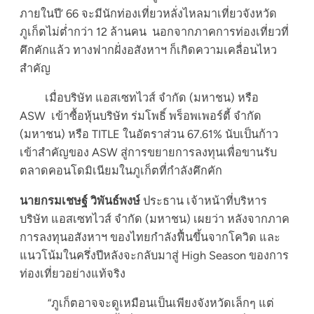
ภายในปี’ 66 จะมีนักท่องเที่ยวหลั่งไหลมาเที่ยวจังหวัด
ภูเก็ตไม่ต่ำกว่า 12 ล้านคน นอกจากภาคการท่องเที่ยวที่
คึกคักแล้ว ทางฟากฝั่งอสังหาฯ ก็เกิดความเคลื่อนไหว
สำคัญ
เมื่อบริษัท แอสเซทไวส์ จำกัด (มหาชน) หรือ
ASW เข้าซื้อหุ้นบริษัท ร่มโพธิ์ พร็อพเพอร์ตี้ จำกัด
(มหาชน) หรือ TITLE ในอัตราส่วน 67.61% นับเป็นก้าว
เข้าสำคัญของ ASW สู่การขยายการลงทุนเพื่อขานรับ
ตลาดคอนโดมิเนียมในภูเก็ตที่กำลังคึกคัก
นายกรมเชษฐ์ วิพันธ์พงษ์
ประธาน เจ้าหน้าที่บริหาร
บริษัท แอสเซทไวส์ จำกัด (มหาชน) เผยว่า หลังจากภาค
การลงทุนอสังหาฯ ของไทยกำลังฟื้นขึ้นจากโควิด และ
แนวโน้มในครึ่งปีหลังจะกลับมาสู่ High Season ของการ
ท่องเที่ยวอย่างแท้จริง
“ภูเก็ตอาจจะดูเหมือนเป็นเพียงจังหวัดเล็กๆ แต่